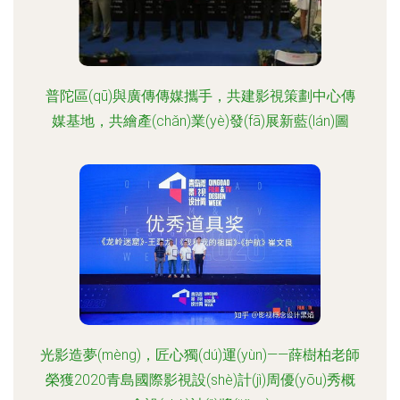
普陀區(qū)與廣傳傳媒攜手，共建影視策劃中心傳
媒基地，共繪產(chǎn)業(yè)發(fā)展新藍(lán)圖
光影造夢(mèng)，匠心獨(dú)運(yùn)——薛樹柏老師
榮獲2020青島國際影視設(shè)計(jì)周優(yōu)秀概