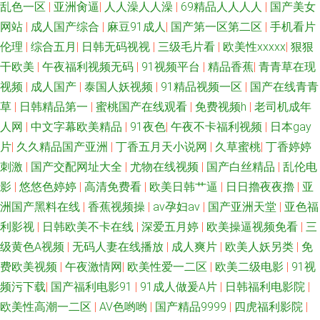
乱色一区
|
亚洲肏逼
|
人人澡人人澡
|
69精品人人人人
|
国产美女
网站
|
成人国产综合
|
麻豆91成人
|
国产第一区第二区
|
手机看片
伦理
|
综合五月
|
日韩无码视视
|
三级毛片看
|
欧美性xxxxx
|
狠狠
干欧美
|
午夜福利视频无码
|
91视频平台
|
精品香蕉
|
青青草在现
视频
|
成人国产
|
泰国人妖视频
|
91精品视频一区
|
国产在线青青
草
|
日韩精品第一
|
蜜桃国产在线观看
|
免费视频h
|
老司机成年
人网
|
中文字幕欧美精品
|
91夜色
|
午夜不卡福利视频
|
日本gay
片
|
久久精品国产亚洲
|
丁香五月天小说网
|
久草蜜桃
|
丁香婷婷
刺激
|
国产交配网址大全
|
尤物在线视频
|
国产白丝精品
|
乱伦电
影
|
悠悠色婷婷
|
高清免费看
|
欧美日韩艹逼
|
日日擼夜夜擼
|
亚
洲国产黑料在线
|
香蕉视频操
|
av孕妇av
|
国产亚洲天堂
|
亚色福
利影视
|
日韩欧美不卡在线
|
深爱五月婷
|
欧美操逼视频免看
|
三
级黄色A视频
|
无码人妻在线播放
|
成人爽片
|
欧美人妖另类
|
免
费欧美视频
|
午夜激情网
|
欧美性爱一二区
|
欧美二级电影
|
91视
频污下载
|
国产福利电影91
|
91成人做爰A片
|
日韩福利电影院
|
欧美性高潮一二区
|
AV色哟哟
|
国产精品9999
|
四虎福利影院
|