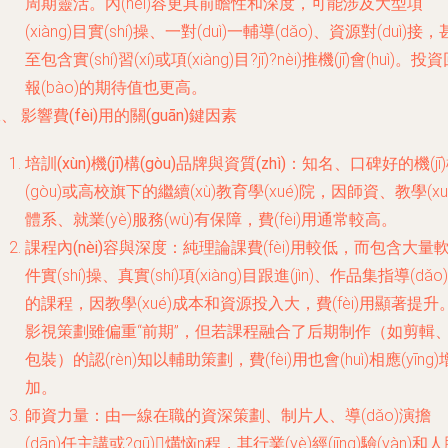
周期靈活。內(nèi)容更具前瞻性和深度，可能涉及大型項
(xiàng)目實(shí)操、一對(duì)一輔導(dǎo)、資源對(duì)接，
至包含實(shí)習(xí)或項(xiàng)目?jī)?nèi)推機(jī)會(huì)。投
報(bào)的期待值也更高。
、 影響費(fèi)用的關(guān)鍵因素
培訓(xùn)機(jī)構(gòu)品牌與資質(zhì)
：知名、口碑好的機(jī
(gòu)或高校旗下的繼續(xù)教育學(xué)院，因師資、教學(xu
體系、就業(yè)服務(wù)有保障，費(fèi)用通常較高。
課程內(nèi)容與深度
：純理論課費(fèi)用較低，而包含大量
件實(shí)操、真實(shí)項(xiàng)目跟進(jìn)、作品集指導(dǎo)
的課程，因教學(xué)成本和資源投入大，費(fèi)用顯著提升
影視策劃雖偏重“前期”，但若課程融合了后期制作（如剪輯
包裝）的認(rèn)知以輔助策劃，費(fèi)用也會(huì)相應(yīng)
加。
師資力量
：由一線在職的資深策劃、制片人、導(dǎo)演擔
(dān)任主講或?qū)煹恼n程，其行業(yè)經(jīng)驗(yàn)和