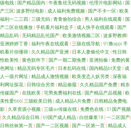
级电线
|
国产精品国内
|
午夜鲁丝无码视频
|
伦理片电影网站
|
国
产三区
|
波多野结电影
|
成人福利免费视频
|
国产不卡一区
|
欧美
福利一二三四
|
三级无码
|
青青偷拍综合
|
男人福利在线观看
|
国
产二区在线播放
|
手机看片福利盒子
|
成人快手在线观看
|
国产
精品乱码
|
无码精品乱伦国产
|
欧美激情视频二区
|
波多野教师
|
亚洲婷婷丁香
|
福利午夜在线观看
|
三级在线导航
|
91撸app
|
手
机看片你懂得
|
久久精品国产亚洲
|
日本人妻偷伦中文
|
性日韩
性欧美性
|
黄色软件下
|
国产一期二期免费
|
亚洲拍偷
|
免费的黄
色网址
|
精品无码专区毛片
|
日本乱码在线
|
国内精品bt天堂
|
成
人一级片网址
|
精品成人激情视频
|
欧美变态人妖另类
|
深夜福
利网址探花
|
日韩综合另类
|
精品偷窥
|
久久精品国产免费
|
精东
传媒国产
|
在线欧美
|
宅男免费福利在线
|
国产精品产品视频
|
欧
美性爱666
|
三级欧美日韩
|
成人精品A片免费
|
日韩精品免费电
影
|
久草资源小视频
|
三级av传媒在线
|
免费色在线
|
51国产视频
|
久久精品综合日韩
|
69国产成人精品
|
白丝爆浆18
|
一二区国产
|
日韩丝袜第一页
|
国产一二区视频
|
国产一区第一页
|
精品成人