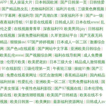
APP
|
黑人操逼大片
|
日本韩国欧洲
|
国产日韩第一页
|
日韩情爱
|
国产精品熟女乱
|
尤物福利区区
|
福利片在线
|
三级黄色爽视频
|
91字幕网
|
夜福利导
|
国产高潮白浆
|
深夜福利不卡
|
国产a一级
|
夜夜福利导航
|
91影音在线观看
|
日韩成人区
|
日本在线www
|
乱
伦之爱
|
在线视频青青草
|
深夜福利99
|
欧美男同gay
|
日韩福利
在线视频
|
深夜免费福利视频
|
久草资源站平台
|
国产无夜无码
精品
|
狠狠操av
|
97国产婷婷视频
|
日本成人一区二区
|
激播综合
网
|
国产色a在线观看
|
国产网站中文字幕
|
亚洲欧美日韩综合
|
欧美乱伦www
|
国产视频综合网
|
福利在线导航网
|
成人免费播
放
|
伦理片欧美
|
欧美肥老妇
|
日本三级大全
|
精品成人激情视频
|
91在线影院
|
三级伦理第一页
|
午夜轮三级
|
操妣91撸
|
国产三
级
|
免费在线看黄网址
|
综艺合激情网
|
香蕉精品福利
|
国内精品
福利丝袜
|
性爱乱伦
|
亚洲欧美一区二区
|
宅男免费福利在线
|
国
产美女抠逼
|
午夜性色福利影院
|
国产97视频在线
|
日本伦理电
影在线
|
欧美激情潮喷视频
|
欧美国产日韩精选
|
欧美在线不卡
视频
|
欧美日韩第一
|
欧美爽妇
|
最新福利资源网址
|
日韩成人aⅴ