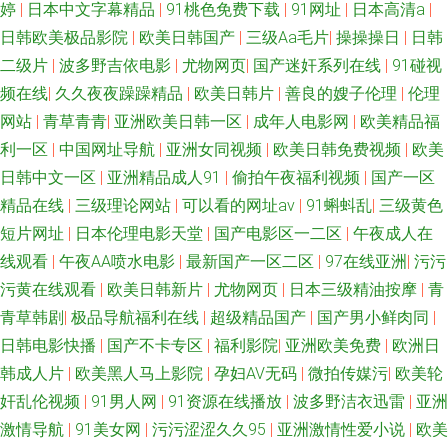
婷
|
日本中文字幕精品
|
91桃色免费下载
|
91网址
|
日本高清a
|
日韩欧美极品影院
|
欧美日韩国产
|
三级Aa毛片
|
操操操日
|
日韩
二级片
|
波多野吉依电影
|
尤物网页
|
国产迷奸系列在线
|
91碰视
频在线
|
久久夜夜躁躁精品
|
欧美日韩片
|
善良的嫂子伦理
|
伦理
网站
|
青草青青
|
亚洲欧美日韩一区
|
成年人电影网
|
欧美精品福
利一区
|
中国网址导航
|
亚洲女同视频
|
欧美日韩免费视频
|
欧美
日韩中文一区
|
亚洲精品成人91
|
偷拍午夜福利视频
|
国产一区
精品在线
|
三级理论网站
|
可以看的网址av
|
91蝌蚪乱
|
三级黄色
短片网址
|
日本伦理电影天堂
|
国产电影区一二区
|
午夜成人在
线观看
|
午夜AA喷水电影
|
最新国产一区二区
|
97在线亚洲
|
污污
污黄在线观看
|
欧美日韩新片
|
尤物网页
|
日本三级精油按摩
|
青
青草韩剧
|
极品导航福利在线
|
超级精品国产
|
国产男小鲜肉同
|
日韩电影快播
|
国产不卡专区
|
福利影院
|
亚洲欧美免费
|
欧洲日
韩成人片
|
欧美黑人马上影院
|
孕妇AV无码
|
微拍传媒污
|
欧美轮
奸乱伦视频
|
91男人网
|
91资源在线播放
|
波多野洁衣迅雷
|
亚洲
激情导航
|
91美女网
|
污污涩涩久久95
|
亚洲激情性爱小说
|
欧美