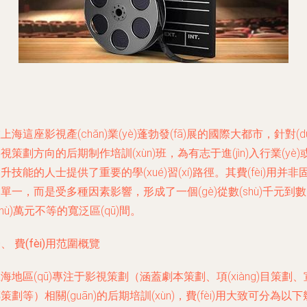
上海這座影視產(chǎn)業(yè)蓬勃發(fā)展的國際大都市，針對(du
視策劃方向的后期制作培訓(xùn)班，為有志于進(jìn)入行業(yè)
升技能的人士提供了重要的學(xué)習(xí)路徑。其費(fèi)用并非
單一，而是受多種因素影響，形成了一個(gè)從數(shù)千元到數
shù)萬元不等的寬泛區(qū)間。
、 費(fèi)用范圍概覽
海地區(qū)專注于影視策劃（涵蓋劇本策劃、項(xiàng)目策劃、
策劃等）相關(guān)的后期培訓(xùn)，費(fèi)用大致可分為以下