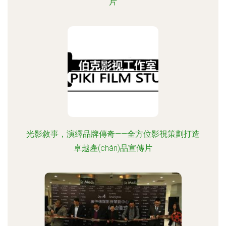
片
光影敘事，演繹品牌傳奇——全方位影視策劃打造
卓越產(chǎn)品宣傳片