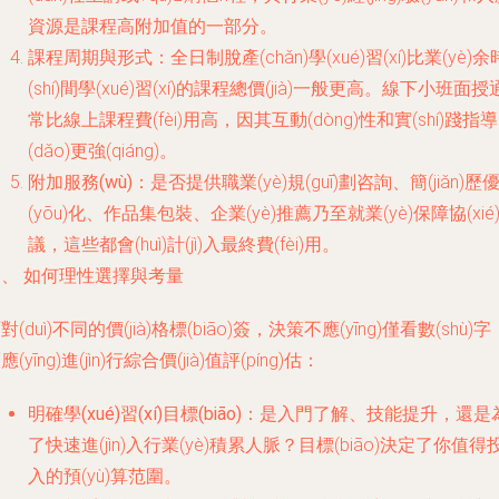
資源是課程高附加值的一部分。
課程周期與形式
：全日制脫產(chǎn)學(xué)習(xí)比業(yè)余
(shí)間學(xué)習(xí)的課程總價(jià)一般更高。線下小班面授
常比線上課程費(fèi)用高，因其互動(dòng)性和實(shí)踐指導
(dǎo)更強(qiáng)。
附加服務(wù)
：是否提供職業(yè)規(guī)劃咨詢、簡(jiǎn)歷
(yōu)化、作品集包裝、企業(yè)推薦乃至就業(yè)保障協(xié
議，這些都會(huì)計(jì)入最終費(fèi)用。
、 如何理性選擇與考量
對(duì)不同的價(jià)格標(biāo)簽，決策不應(yīng)僅看數(shù)字
應(yīng)進(jìn)行綜合價(jià)值評(píng)估：
明確學(xué)習(xí)目標(biāo)
：是入門了解、技能提升，還是
了快速進(jìn)入行業(yè)積累人脈？目標(biāo)決定了你值得
入的預(yù)算范圍。