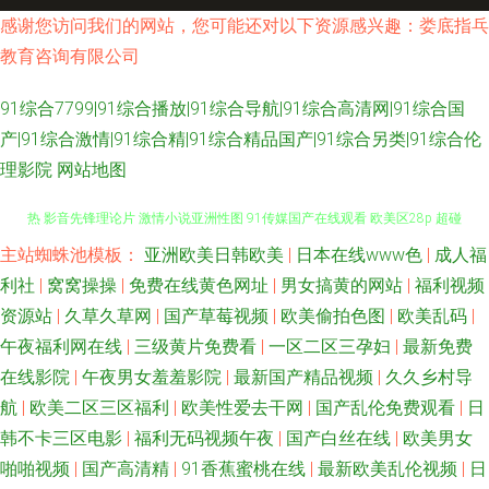
感谢您访问我们的网站，您可能还对以下资源感兴趣：娄底指乓
教育咨询有限公司
91综合7799|91综合播放|91综合导航|91综合高清网|91综合国
产|91综合激情|91综合精|91综合精品国产|91综合另类|91综合伦
理影院
网站地图
主站蜘蛛池模板：
亚洲欧美日韩欧美
|
日本在线www色
|
成人福
91影院 韩国伦理妈妈的朋友 欧美日日韩色色 av搬运工 久久第6页 玖玖伊人
利社
|
窝窝操操
|
免费在线黄色网址
|
男女搞黄的网站
|
福利视频
热 影音先锋理论片 激情小说亚洲性图 91传媒国产在线观看 欧美区28p 超碰
资源站
|
久草久草网
|
国产草莓视频
|
欧美偷拍色图
|
欧美乱码
|
午夜福利网在线
|
三级黄片免费看
|
一区二区三孕妇
|
最新免费
91操人人 伊人亚洲 国产你懂得91 先锋AV强奸 欧洲精品www 欧美在线视频1
在线影院
|
午夜男女羞羞影院
|
最新国产精品视频
|
久久乡村导
航
|
欧美二区三区福利
|
欧美性爱去干网
|
国产乱伦免费观看
|
日
91午夜福利影视 人妻系列专区无码免费 92肏肏 老湿机福利看片 影音先锋女
韩不卡三区电影
|
福利无码视频午夜
|
国产白丝在线
|
欧美男女
啪啪视频
|
国产高清精
|
91香蕉蜜桃在线
|
最新欧美乱伦视频
|
日
人网 超碰91日韩激情 婷婷色麻豆 国产一区色呦呦呦 91n中文字幕 精品不卡