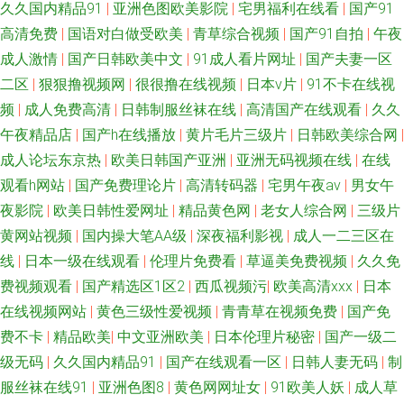
久久国内精品91
|
亚洲色图欧美影院
|
宅男福利在线看
|
国产91
高清免费
|
国语对白做受欧美
|
青草综合视频
|
国产91自拍
|
午夜
色网址 99热操一本道 男人天堂色色av 影音先锋三级伦理 超碰av福利在线导
成人激情
|
国产日韩欧美中文
|
91成人看片网址
|
国产夫妻一区
航 91超碰在线人人操 黄色Av片区 1024在线看片 成福利最新精品无码 51神
二区
|
狠狠撸视频网
|
很很撸在线视频
|
日本v片
|
91不卡在线视
频
|
成人免费高清
|
日韩制服丝袜在线
|
高清国产在线观看
|
久久
马视频 成人18福利视频网站 日韩三级www 91校花宝儿在线 日本精品十二区
午夜精品店
|
国产h在线播放
|
黄片毛片三级片
|
日韩欧美综合网
|
成人论坛东京热
|
欧美日韩国产亚洲
|
亚洲无码视频在线
|
在线
91午夜成人 久草视频网 影音先锋电影日韩91 影音先锋内射片 美日韩色片 最
观看h网站
|
国产免费理论片
|
高清转码器
|
宅男午夜av
|
男女午
夜影院
|
欧美日韩性爱网址
|
精品黄色网
|
老女人综合网
|
三级片
新色悠悠久久色 狠狠美乳插 香蕉视频下载黄 国产精品成人一区二区 影音先
黄网站视频
|
国内操大笔AA级
|
深夜福利影视
|
成人一二三区在
锋欧美爱情 大香蕉亚洲 一级片秋霞黄色网 国产91日本精品 51视频在线观看
线
|
日本一级在线观看
|
伦理片免费看
|
草逼美免费视频
|
久久免
费视频观看
|
国产精选区1区2
|
西瓜视频污
|
欧美高清xxx
|
日本
国产91视频网 91极品福利 欧美精品网页 91n在线网页免费 国产第五区 婷婷
在线视频网站
|
黄色三级性爱视频
|
青青草在视频免费
|
国产免
费不卡
|
精品欧美
|
中文亚洲欧美
|
日本伦理片秘密
|
国产一级二
超碰91 福利网址 婷婷色免费福利导航 豆花视频成人社区入口 色妞干网免费
级无码
|
久久国内精品91
|
国产在线观看一区
|
日韩人妻无码
|
制
服丝袜在线91
|
亚洲色图8
|
黄色网网址女
|
91欧美人妖
|
成人草
视频网站 大香蕉论坛 色精品国产 91社区色情网站 久久精美视频 91秀秀 青