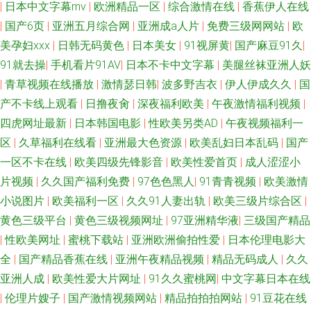
|
日本中文字幕mv
|
欧洲精品一区
|
综合激情在线
|
香蕉伊人在线
|
国产6页
|
亚洲五月综合网
|
亚洲成a人片
|
免费三级网网站
|
欧
美孕妇xxx
|
日韩无码黄色
|
日本美女
|
91视屏黄
|
国产麻豆91久
|
91就去操
|
手机看片91AV
|
日本不卡中文字幕
|
美腿丝袜亚洲人妖
|
青草视频在线播放
|
激情瑟日韩
|
波多野吉衣
|
伊人伊成久久
|
国
产不卡线上观看
|
日撸夜肏
|
深夜福利欧美
|
午夜激情福利视频
|
四虎网址最新
|
日本韩国电影
|
性欧美另类AD
|
午夜视频福利一
区
|
久草福利在线看
|
亚洲最大色资源
|
欧美乱妇日本乱码
|
国产
一区不卡在线
|
欧美四级先锋影音
|
欧美性爱首页
|
成人涩涩小
片视频
|
久久国产福利免费
|
97色色黑人
|
91青青视频
|
欧美激情
小说图片
|
欧美福利一区
|
久久91人妻出轨
|
欧美三级片综合区
|
黄色三级平台
|
黄色三级视频网址
|
97亚洲精华液
|
三级国产精品
|
性欧美网址
|
蜜桃下载站
|
亚洲欧洲偷拍性爱
|
日本伦理电影大
全
|
国产精品香蕉在线
|
亚洲午夜精品视频
|
精品无码成人
|
久久
亚洲人成
|
欧美性爱大片网址
|
91久久蜜桃网
|
中文字幕日本在线
|
伦理片嫂子
|
国产激情视频网站
|
精品拍拍拍网站
|
91豆花在线