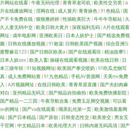
片网站在线看
|
午夜无码伦理
|
青青草老司机
|
欧美性交另类
|
a
片在线播放网址
|
淫网在线
|
成人簧片
|
青青操色
|
91色精品
|
国
卡在线乱码人妻 国产精品91福利视频 91强奸 亚洲精品五月婷婷 国产91系列
产不卡免费在线
|
狠狠撸婷婷
|
性插欧美巨大
|
牛牛牛导航站
|
久
久人妻无码中交
|
欧美日韩大黄片
|
深夜福利无码
|
A片在线观看
在线播放 影音先锋AV成人片 人人操人人 91字幕中文视频 91色摸 久久一久
网址
|
成年电影网
|
亚洲欧美日
|
日本人妖护士
|
国产精选免费视
久一久久 91免费观看视频 久久精品看久久 91豆花吃瓜视频 久久精品一级毛
频
|
日韩在线播放视频
|
91敢逼
|
日韩欧美国产视频
|
综合亚洲5
|
蜜臀麻豆123
|
国产日韩区欧美a
|
国产在线观看区
|
精油按摩5
|
国产欧美精 91porn九色蝌蚪 丰满少妇一区二区 有码导航 蜜桃999AV线 91社
日本人妖sex
|
欧美人畜
|
操碰在线观看视频
|
欧美在线日韩
|
日
本三级年轻
|
91短视频网址
|
欧美国产拳交喷奶
|
91吃瓜尤物写
在线电影 精品丝袜黑丝在线观看 91爱爱在线影院 国内精品久久98 99中文字
真
|
成人免费网站黄
|
91九色精品
|
手机AV资源网
|
天美mv免费
入
|
A片视频网址
|
在线日韩欧美
|
青青草原直播
|
国产夫妇肉麻
幕在线视频 91com男女操 久久人妻精品 91玉足性爱福利影视足交 日韩成人
对白
|
亚州精品无码又
|
国产精品自拍偷拍
|
欧美免费快播影院
|
网站欧美网站 91伊久 日韩成人久久 久久手机视频免费精品 俺去啦俺去撸 超
国产精品一二三四
|
午夜导航合集
|
免费玉足脚交视频
|
可以看
av的网址
|
国产va在线观看
|
哦美乱伦第一页
|
欧美激情羞羞网
碰人人91 影视先锋av一区 ts性爱视频网站 五月天婷婷不卡 福利国产91 91福
站
|
国产日本精品
|
国产原创
|
日韩变态性交
|
欧美兽交
|
男女互
干官网
|
中文精品日本
|
欧美伦理大片
|
曰韩内谢无码高清
|
国产
利视屏免费试看 91www看黄色软件 国产自怕AV网址 三级片网址91v