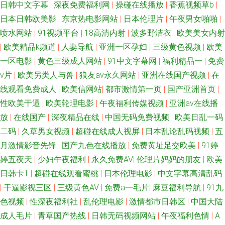
日韩中文字幕
|
深夜免费福利网
|
操碰在线播放
|
香蕉视频草b
|
日本日韩欧美影
|
东京热电影网站
|
日本伦理片
|
午夜男女啪啪
|
奸第5页 91九色熟女露脸 老湿机午夜剧场 91n女在线 丁香在线一区二区三区
喷水网站
|
91视频平台
|
18高清内射
|
波多野洁衣
|
欧美美女内射
色婷亚洲网站 丁香婷婷乱鲁 91免费在线观看网站 人人操b 91影音先锋图片
|
欧美精品k频道
|
人妻导航
|
亚洲一区孕妇
|
三级黄色视频
|
欧美
一区电影
|
黄色三级成人网站
|
91中文字幕网
|
福利精品一
|
免费
资源 婷婷激情性 白浆二区欧美 婷婷五月先锋影音 91狼友紧急 国产自线在拍
v片
|
欧美另类人与兽
|
狼友av永久网站
|
亚洲在线国产视频
|
在
线观看免费成人
|
欧美信网站
|
都市激情第一页
|
国产亚洲首页
|
夜福利第一区日韩 九一免费看片 91传媒在线观看 91福利在线导航 国产网站
性欧美干逼
|
欧美轮理电影
|
午夜福利传媒视频
|
亚洲av在线播
放
|
在线国产
|
深夜精品在线
|
中国无码免费视频
|
欧美日乱一码
久久 91白丝免费在线观看 黄色苍库 91福利淫导航 男人天堂色91N 国产玖玖
二码
|
久草男女视频
|
超碰在线成人视屏
|
日本乱论乱码视频
|
五
月激情影音先锋
|
国产九色在线播放
|
免费黄址足交欧美
|
91婷
精品 91传媒在线免费看 九一干逼视频 在线不卡a 亚洲骚逼网 女同拉拉 91社
婷五夜天
|
少妇午夜福利
|
永久免费AV
|
伦理片妈妈的朋友
|
欧美
永久入口 蜜桃视频免费在线观看 91另类精品日韩欧美 激情啪啪在线观看91
日韩卡1
|
超碰在线观看蜜桃
|
日本伦理电影
|
中文字幕高清乱码
|
干逼影视三区
|
三级黄色AV
|
免费a一毛片
|
麻豆福利导航
|
91九
91你懂的在线 欧美最新精品一区 avv在线 探花在线播放 99超碰在线天堂 色
色视频
|
性深夜福利社
|
乱伦理电影
|
激情都市日韩区
|
中国大陆
成人毛片
|
青草国产热线
|
日韩无码视频网站
|
午夜福利色情
|
A
戒wwwwwww 91在线艹精品 欧美牛b叉视频 福利涩91 91成人一级片 日韩不