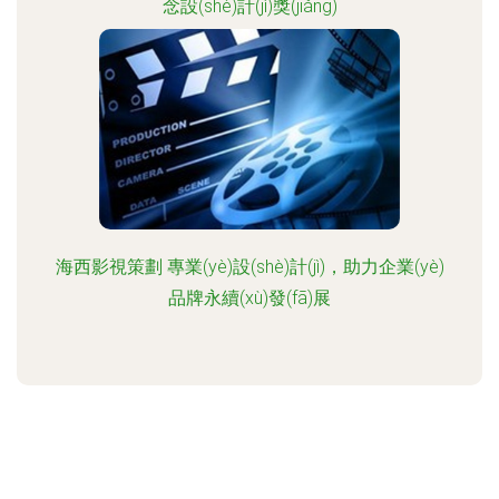
念設(shè)計(jì)獎(jiǎng)
海西影視策劃 專業(yè)設(shè)計(jì)，助力企業(yè)
品牌永續(xù)發(fā)展