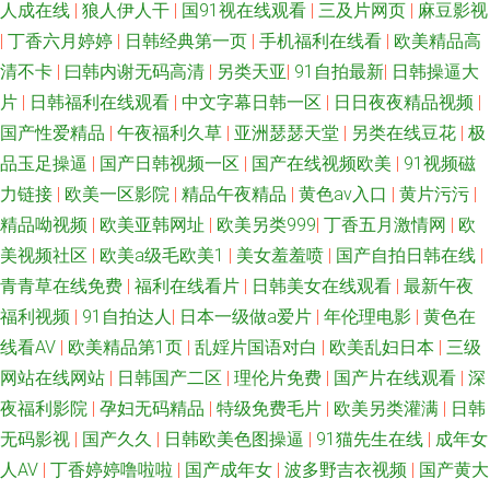
人成在线
|
狼人伊人干
|
国91视在线观看
|
三及片网页
|
麻豆影视
|
丁香六月婷婷
|
日韩经典第一页
|
手机福利在线看
|
欧美精品高
清不卡
|
曰韩内谢无码高清
|
另类天亚
|
91自拍最新
|
日韩操逼大
片
|
日韩福利在线观看
|
中文字幕日韩一区
|
日日夜夜精品视频
|
国产性爱精品
|
午夜福利久草
|
亚洲瑟瑟天堂
|
另类在线豆花
|
极
品玉足操逼
|
国产日韩视频一区
|
国产在线视频欧美
|
91视频磁
力链接
|
欧美一区影院
|
精品午夜精品
|
黄色av入口
|
黄片污污
|
精品呦视频
|
欧美亚韩网址
|
欧美另类999
|
丁香五月激情网
|
欧
美视频社区
|
欧美a级毛欧美1
|
美女羞羞喷
|
国产自拍日韩在线
|
青青草在线免费
|
福利在线看片
|
日韩美女在线观看
|
最新午夜
福利视频
|
91自拍达人
|
日本一级做a爱片
|
年伦理电影
|
黄色在
线看AV
|
欧美精品第1页
|
乱婬片国语对白
|
欧美乱妇日本
|
三级
网站在线网站
|
日韩国产二区
|
理伦片免费
|
国产片在线观看
|
深
夜福利影院
|
孕妇无码精品
|
特级免费毛片
|
欧美另类灌满
|
日韩
无码影视
|
国产久久
|
日韩欧美色图操逼
|
91猫先生在线
|
成年女
人AV
|
丁香婷婷噜啦啦
|
国产成年女
|
波多野吉衣视频
|
国产黄大