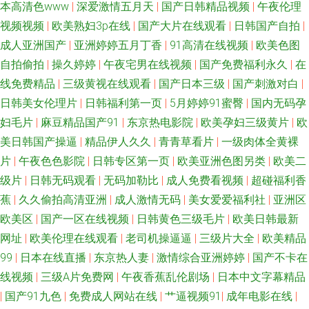
本高清色www
|
深爱激情五月天
|
国产日韩精品视频
|
午夜伦理
网 91白丝美女被草 狼窝色91 1024成人网站 黄色片免费在线观看 俺来也俺
视频视频
|
欧美熟妇3p在线
|
国产大片在线观看
|
日韩国产自拍
|
成人亚洲国产
|
亚洲婷婷五月丁香
|
91高清在线视频
|
欧美色图
去夜 日韩无码一二一三四五 av色图网站 玖玖色资源 91啦在线 欧美性爱页一
自拍偷拍
|
操久婷婷
|
午夜宅男在线视频
|
国产免费福利永久
|
在
线免费精品
|
三级黄视在线观看
|
国产日本三级
|
国产刺激对白
|
区 91黄色视频大全 国产区精品熟女 午夜精品久久麻豆 91网站高清在线观看
日韩美女伦理片
|
日韩福利第一页
|
5月婷婷91蜜臀
|
国内无码孕
妇毛片
|
麻豆精品国产91
|
东京热电影院
|
欧美孕妇三级黄片
|
欧
欧美一区啪啪 91大神合集 国产伊人精品久久 丝足AV在线 AV女优无码导航网
美日韩国产操逼
|
精品伊人久久
|
青青草看片
|
一级肉体全黄裸
片
|
午夜色色影院
|
日韩专区第一页
|
欧美亚洲色图另类
|
欧美二
址 日韩福利资源网 91在线免费视频观看 欧美成人乱 91网站在线播放 美女抠
级片
|
日韩无码观看
|
无码加勒比
|
成人免费看视频
|
超碰福利香
逼 91ncom视频 久久偷拍 91n一页二页三页 激情都市瑟瑟瑟 五月先锋影视
蕉
|
久久偷拍高清亚洲
|
成人激情无码
|
美女爱爱福利社
|
亚洲区
欧美区
|
国产一区在线视频
|
日韩黄色三级毛片
|
欧美日韩最新
老司机无线大全 aV福利在线网 深夜福利高清无码 91视频免费观看网站 欧美
网址
|
欧美伦理在线观看
|
老司机操逼逼
|
三级片大全
|
欧美精品
99
|
日本在线直播
|
东京热人妻
|
激情综合亚洲婷婷
|
国产不卡在
在线成人网 91精品福利入口 久久青青草视频网站免 宅男看片网站 精品国产
线视频
|
三级A片免费网
|
午夜香蕉乱伦剧场
|
日本中文字幕精品
|
国产91九色
|
免费成人网站在线
|
艹逼视频91
|
成年电影在线
|
久久美女免费 91传谋视频 国产精品久久 色亚洲色天堂 第一导航 亚洲婷婷黄