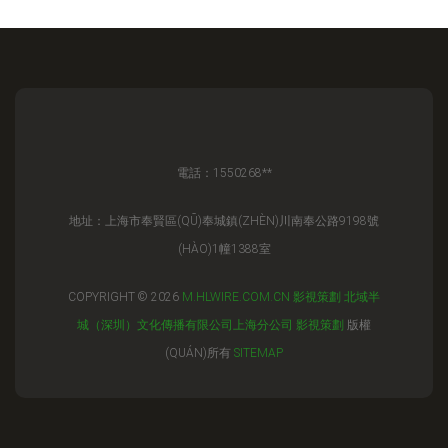
電話：1550268**
地址：上海市奉賢區(QŪ)奉城鎮(ZHÈN)川南奉公路9198號
(HÀO)1幢1388室
COPYRIGHT © 2026
M.HLWIRE.COM.CN
影視策劃
北域半
城（深圳）文化傳播有限公司上海分公司
影視策劃
版權
(QUÁN)所有
SITEMAP