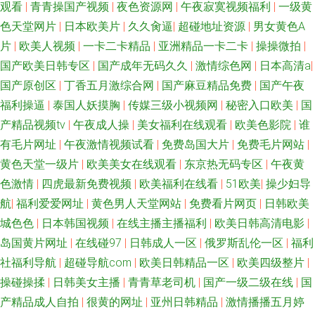
观看
|
青青操国产视频
|
夜色资源网
|
午夜寂寞视频福利
|
一级黄
色天堂网片
|
日本欧美片
|
久久肏逼
|
超碰地址资源
|
男女黄色A
片
|
欧美人视频
|
一卡二卡精品
|
亚洲精品一卡二卡
|
操操微拍
|
国产欧美日韩专区
|
国产成年无码久久
|
激情综色网
|
日本高清a
|
国产原创区
|
丁香五月激综合网
|
国产麻豆精品免费
|
国产午夜
福利操逼
|
泰国人妖摸胸
|
传媒三级小视频网
|
秘密入口欧美
|
国
产精品视频tv
|
午夜成人操
|
美女福利在线观看
|
欧美色影院
|
谁
有毛片网址
|
午夜激情视频试看
|
免费岛国大片
|
免费毛片网站
|
黄色天堂一级片
|
欧美美女在线观看
|
东京热无码专区
|
午夜黄
色激情
|
四虎最新免费视频
|
欧美福利在线看
|
51欧美
|
操少妇导
航
|
福利爱爱网址
|
黄色男人天堂网站
|
免费看片网页
|
日韩欧美
城色色
|
日本韩国视频
|
在线主播主播福利
|
欧美日韩高清电影
|
岛国黄片网址
|
在线碰97
|
日韩成人一区
|
俄罗斯乱伦一区
|
福利
社福利导航
|
超碰导航com
|
欧美日韩精品一区
|
欧美四级整片
|
操碰操揉
|
日韩美女主播
|
青青草老司机
|
国产一级二级在线
|
国
产精品成人自拍
|
很黄的网址
|
亚州日韩精品
|
激情播播五月婷