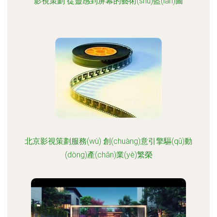
影視策劃 從靈感到屏幕的藝術(shù)藍(lán)圖
北京影視策劃服務(wù) 創(chuàng)意引擎驅(qū)動
(dòng)產(chǎn)業(yè)繁榮