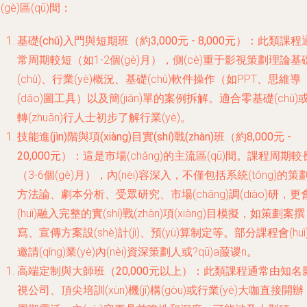
(gè)區(qū)間：
基礎(chǔ)入門與短期班（約3,000元 - 8,000元）
：此類課程
常周期較短（如1-2個(gè)月），側(cè)重于影視策劃理論基
(chǔ)、行業(yè)概況、基礎(chǔ)軟件操作（如PPT、思維導
(dǎo)圖工具）以及簡(jiǎn)單的案例拆解。適合零基礎(chǔ)
轉(zhuǎn)行人士初步了解行業(yè)。
技能進(jìn)階與項(xiàng)目實(shí)戰(zhàn)班（約8,000元 -
20,000元）
：這是市場(chǎng)的主流區(qū)間。課程周期較
（3-6個(gè)月），內(nèi)容深入，不僅包括系統(tǒng)的策
方法論、劇本分析、受眾研究、市場(chǎng)調(diào)研，更
(huì)融入完整的實(shí)戰(zhàn)項(xiàng)目模擬，如策劃案撰
寫、宣傳方案設(shè)計(jì)、預(yù)算制定等。部分課程會(huì
邀請(qǐng)業(yè)內(nèi)資深策劃人或?qū)а菔谡n。
高端定制與大師班（20,000元以上）
：此類課程通常由知名
視公司、頂尖培訓(xùn)機(jī)構(gòu)或行業(yè)大咖直接開辦