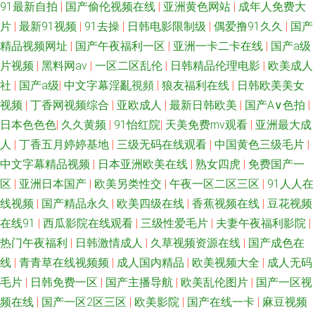
91最新自拍
|
国产偷伦视频在线
|
亚洲黄色网站
|
成年人免费大
片
|
最新91视频
|
91去操
|
日韩电影限制级
|
偶爱撸91久久
|
国产
精品视频网址
|
国产午夜福利一区
|
亚洲一卡二卡在线
|
国产a级
片视频
|
黑料网av
|
一区二区乱伦
|
日韩精品伦理电影
|
欧美成人
社
|
国产a级
|
中文字幕淫亂視頻
|
狼友福利在线
|
日韩欧美美女
视频
|
丁香网视频综合
|
亚欧成人
|
最新日韩欧美
|
国产A∨色拍
|
日本色色色
|
久久黄频
|
91怡红院
|
天美免费mv观看
|
亚洲最大成
人
|
丁香五月婷婷基地
|
三级无码在线观看
|
中国黄色三级毛片
|
中文字幕精品视频
|
日本亚洲欧美在线
|
熟女四虎
|
免费国产一
区
|
亚洲日本国产
|
欧美另类性交
|
午夜一区二区三区
|
91人人在
线视频
|
国产精品永久
|
欧美四级在线
|
香蕉视频在线
|
豆花视频
在线91
|
西瓜影院在线观看
|
三级性爱毛片
|
夫妻午夜福利影院
|
热门午夜福利
|
日韩激情成人
|
久草视频资源在线
|
国产成色在
线
|
青青草在线视频频
|
成人国内精品
|
欧美视频大全
|
成人无码
毛片
|
日韩免费一区
|
国产主播导航
|
欧美乱伦图片
|
国产一区视
频在线
|
国产一区2区三区
|
欧美影院
|
国产在线一卡
|
麻豆视频