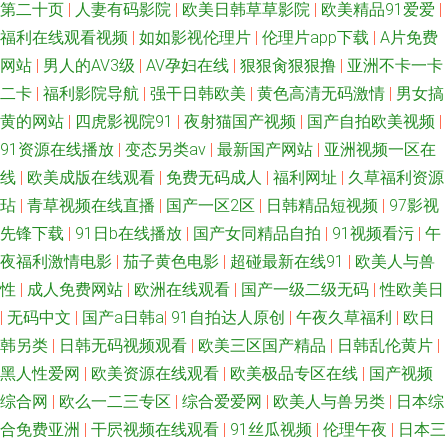
第二十页
|
人妻有码影院
|
欧美日韩草草影院
|
欧美精品91爱爱
|
福利在线观看视频
|
如如影视伦理片
|
伦理片app下载
|
A片免费
生欧美精品 在线国内精品 玖玖偷拍网 91人人艹逼 欧美亚洲天堂网 av日韩高
网站
|
男人的AV3级
|
AV孕妇在线
|
狠狠肏狠狠撸
|
亚洲不卡一卡
二卡
|
福利影院导航
|
强干日韩欧美
|
黄色高清无码激情
|
男女搞
清在线 91在線免費看片 91晚间福利社 亚洲色悠综合 久久激情毛片 91天堂
黄的网站
|
四虎影视院91
|
夜射猫国产视频
|
国产自拍欧美视频
|
网在线 欧美一级在线 91探花遇到极品 探花肏屄视频 大香蕉999 中文字幕海
91资源在线播放
|
变态另类av
|
最新国产网站
|
亚洲视频一区在
线
|
欧美成版在线观看
|
免费无码成人
|
福利网址
|
久草福利资源
角 女同片免费网站 91肏在线免费观看 成人福利在线视频观看 91传媒在线观
玷
|
青草视频在线直播
|
国产一区2区
|
日韩精品短视频
|
97影视
先锋下载
|
91日b在线播放
|
国产女同精品自拍
|
91视频看污
|
午
看成人版
夜福利激情电影
|
茄子黄色电影
|
超碰最新在线91
|
欧美人与兽
性
|
成人免费网站
|
欧洲在线观看
|
国产一级二级无码
|
性欧美日
|
无码中文
|
国产a日韩a
|
91自拍达人原创
|
午夜久草福利
|
欧日
韩另类
|
日韩无码视频观看
|
欧美三区国产精品
|
日韩乱伦黄片
|
黑人性爱网
|
欧美资源在线观看
|
欧美极品专区在线
|
国产视频
综合网
|
欧么一二三专区
|
综合爱爱网
|
欧美人与兽另类
|
日本综
合免费亚洲
|
干屄视频在线观看
|
91丝瓜视频
|
伦理午夜
|
日本三