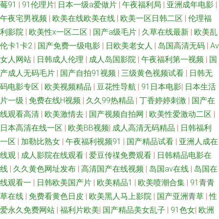
莓91
|
91伦理片
|
日本一级a爱做片
|
午夜福利局
|
亚洲成年电影
|
午夜宅男视频
|
欧美在线欧美在线
|
欧美一区日韩二区
|
伦理福
草激情网 91视频播放精品 九一传媒影视传媒 伊人大久久AV 91福利微拍导航
利影院
|
欧美性x一区二区
|
国产a级毛片
|
久草在线最新
|
欧美乱
久久中文字幕懂色网 91shiping在线 成人春色影视在线 香蕉色导航 操精品大
伦卡1卡2
|
国产免费一级电影
|
日欧美老女人
|
岛国高清无码
|
Av
女人网站
|
日韩成人伦理
|
成人岛国影院
|
午夜福利第一视频
|
国
姐 熟妇人妻精品一区二区 大香蕉伊重 91Av福利入口 69国产精品久久 91人
产成人无码毛片
|
国产自拍91视频
|
三级黄色视频试看
|
日韩无
码电影专区
|
欧美视频精品
|
豆花性导航
|
91日本电影
|
日本生活
妻黑丝观看 日本男人天堂网 波多野洁依无码 少妇肏屄视频 AV韩片 青娱乐论
片一级
|
免费在线H视频
|
久久99热精品
|
丁香婷婷刺激
|
国产在
线观看高清
|
欧美激情去
|
国产视频自拍网
|
欧美性爱激动二区
|
坛视频 91探花国产综合在线 伊人焦久伦理在线 国产91丝袜 色色日b电影天
日本高清在线一区
|
欧美BB视频
|
成人高清无码精品
|
日韩福利
一区
|
加勒比熟女
|
午夜福利视频91
|
国产精品试看
|
亚洲人成在
堂 91视频人人做97 91视频在线观看网址 色色啪啪91 97亚州色图 日韩人妻
线观
|
成人影院在线观看
|
爱豆传禖免费观看
|
日韩精品电影在
无码98福利 91少妇啪啪婷婷超碰 男女啪啪免费网站91 91疯狂高潮对白合集
线
|
久久黄色网址发布
|
高清国产在线视频
|
岛国av在线
|
岛国在
线观看一
|
日韩欧美国产片
|
欧美精品1
|
欧美喷潮合集
|
91青青
91福利影视 久久九九综合 尤物视频网 大香蕉AV片 久久婷婷欧美性爱 91福
草在线
|
免费看黄色日皮
|
欧美黑人马上影院
|
国产亚洲青草
|
性
爱永久免费网站
|
福利片欧美
|
国产精品美女乱子
|
91色女
|
欧洲
利在线视频观看 国产一二三四 91豆花精品 国产精品自拍一区 91花探 欧美强