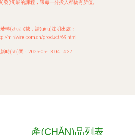
yè)發(fā)展的課程，讓每一分投入都物有所值。
若轉(zhuǎn)載，請(qǐng)注明出處：
tp://m.hlwire.com.cn/product/69.html
新時(shí)間：2026-06-18 04:14:37
產(CHǍN)品列表