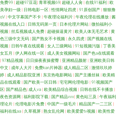
免费99
|
超碰97豆花
|
青草视频69
|
超碰人人肏
|
在线91福利
|
欧
美孕妇一级
|
日韩电影一区
|
性情网址四虎
|
91原创国产
|
狠狠撸
www91尤物 1024人妻QV 国产人妻精品 中日韩传媒一区 狠狠操最新地址 91
αV
|
中文字幕国产不卡
|
午夜理论福利片
|
午夜伦理在线播放
|
酱
视频在线入口
|
日韩无码第一页
|
日本伦理片网站
|
微拍福利小
社区论坛在线 男女做爱视频18 三级久久视频 韩国色片在线 操碰在线视频
视频
|
丝瓜视频成人免费
|
超碰操逼黄片
|
欧美人体无毛艺术
|
黄
95av 天堂色豆花555 超碰爱99 婷婷五月天资源站 成人一级片 新不卡的av在
色三级中文无码
|
国产熟女不卡视频
|
永久四虎
|
国产视频在线
视频
|
日韩午夜在线观看
|
女人三级网站
|
91短视频污版
|
丁香美
线网站 伪娘91 久草福利资源站 AV午夜在线 一级片秋霞黄色网 国产图片23
女五月
|
伊人网在线一区
|
成人美女视频网站
|
国产色a在线观看
|
97精品视频
|
日日操夜夜操蜜臀
|
亚洲精品颜射
|
亚洲欧美日韩
区 影音先锋久久资源 国产精品一区 91TV高清 韩国午夜理论 久久中文天堂网
中文
|
成年人大片
|
免费kan片神器
|
成人精品二区
|
激情玖玖婷
婷
|
成人精品影院亚洲
|
东京热电影网站
|
国产主播丝袜
|
欧美精
成人天堂av 91免费网址 深爱五月激情网 国产一区户外9 91C视频资源在线
品在线观看
|
国产欧美一区日韩
|
宅宅网伦理电影
|
91视频国产
区
|
国产精品色
|
成人va
|
欧美精品综合视频
|
日韩在线不卡播放
|
极品五月花综合 91看片成人免费在线 91黄色电影院 亚洲国产三级片之网站
夜色资源网
|
福利影院下载
|
国产精品vvv
|
黄色站三及
|
午夜福利
国产久久九九 91足交视频在线观看 91国产黑丝原创亚洲 欧美日韩大香蕉在
理论片
|
伦理电影片免费
|
中国产一级毛片
|
精品国产一二三区
|
福利在线aa
|
久草视屏
|
熟女乱伦网
|
欧美爱爱tv视频
|
欧美性爱
线 AV之家 亚洲欧美日韩国产 国产精品国偷在线观看 国产豆花在线操 91猫先