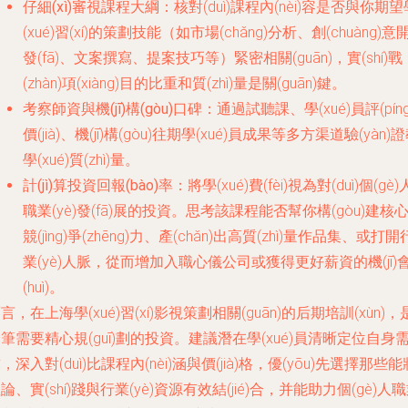
仔細(xì)審視課程大綱
：核對(duì)課程內(nèi)容是否與你期望
(xué)習(xí)的策劃技能（如市場(chǎng)分析、創(chuàng)意
發(fā)、文案撰寫、提案技巧等）緊密相關(guān)，實(shí)戰
(zhàn)項(xiàng)目的比重和質(zhì)量是關(guān)鍵。
考察師資與機(jī)構(gòu)口碑
：通過試聽課、學(xué)員評(píng
價(jià)、機(jī)構(gòu)往期學(xué)員成果等多方渠道驗(yàn)
學(xué)質(zhì)量。
計(jì)算投資回報(bào)率
：將學(xué)費(fèi)視為對(duì)個(gè)
職業(yè)發(fā)展的投資。思考該課程能否幫你構(gòu)建核
競(jìng)爭(zhēng)力、產(chǎn)出高質(zhì)量作品集、或打開
業(yè)人脈，從而增加入職心儀公司或獲得更好薪資的機(jī)
(huì)。
而言
，在上海學(xué)習(xí)影視策劃相關(guān)的后期培訓(xùn)，
筆需要精心規(guī)劃的投資。建議潛在學(xué)員清晰定位自身
，深入對(duì)比課程內(nèi)涵與價(jià)格，優(yōu)先選擇那些能
論、實(shí)踐與行業(yè)資源有效結(jié)合，并能助力個(gè)人