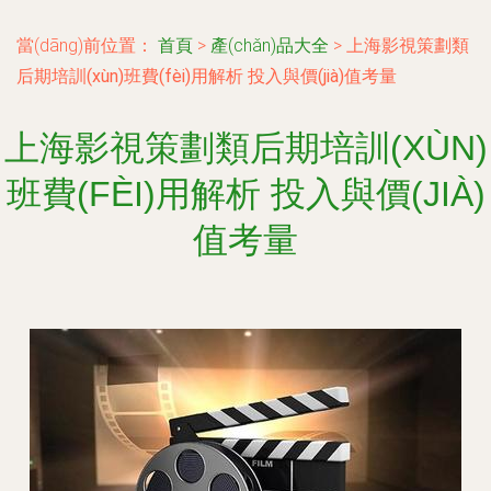
當(dāng)前位置：
首頁
>
產(chǎn)品大全
>
上海影視策劃類
后期培訓(xùn)班費(fèi)用解析 投入與價(jià)值考量
上海影視策劃類后期培訓(XÙN)
班費(FÈI)用解析 投入與價(JIÀ)
值考量