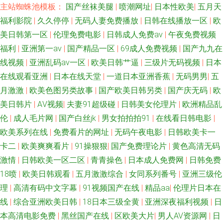
91影院 韩国伦理妈妈的朋友 欧美日日韩色色 av搬运工 久久第6页 玖玖伊人
主站蜘蛛池模板：
国产丝袜美腿
|
喷潮网址
|
日本性欧美
|
五月天
福利影院
|
久久停停
|
无码人妻免费播放
|
日韩在线播放一区
|
欧
热 影音先锋理论片 激情小说亚洲性图 91传媒国产在线观看 欧美区28p 超碰
美日韩第一区
|
伦理免费电影
|
日韩成人免费av
|
午夜免费视频
福利
|
亚洲第一av
|
国产精品一区
|
69成人免费视频
|
国产九九在
91操人人 伊人亚洲 国产你懂得91 先锋AV强奸 欧洲精品www 欧美在线视频1
线视频
|
亚洲乱码av一区
|
欧美日韩艹逼
|
三级片无码视频
|
日本
在线观看亚洲
|
日本在线天堂
|
一道日本亚洲香蕉
|
无码男男
|
五
91午夜福利影视 人妻系列专区无码免费 92肏肏 老湿机福利看片 影音先锋女
月激激
|
欧美色图另类故事
|
国产欧美日韩另类
|
国产庆无码
|
欧
美日韩片
|
AⅤ视频
|
夫妻91超级碰
|
日韩美女伦理片
|
欧洲精品乱
人网 超碰91日韩激情 婷婷色麻豆 国产一区色呦呦呦 91n中文字幕 精品不卡
伦
|
成人毛片网
|
国产白丝jk
|
男女拍拍拍91
|
在线看日韩电影
|
网 91白丝美女被草 狼窝色91 1024成人网站 黄色片免费在线观看 俺来也俺
欧美系列在线
|
免费看片的网址
|
无码午夜电影
|
日韩欧美卡一
卡二
|
欧美爽爽看片
|
91操狠狠
|
国产免费理论片
|
黄色高清无码
去夜 日韩无码一二一三四五 av色图网站 玖玖色资源 91啦在线 欧美性爱页一
激情
|
日韩欧美一区二区
|
青青操色
|
日本成人免费网
|
日韩免费
18喷
|
欧美日韩观看
|
五月激激综合
|
女同系列番号
|
亚洲三级伦
区 91黄色视频大全 国产区精品熟女 午夜精品久久麻豆 91网站高清在线观看
理
|
高清有码中文字幕
|
91视频国产在线
|
精品aa
|
伦理片日本在
线
|
综合亚洲欧美日韩
|
18日本三级全黄
|
亚洲深夜福利视频
|
日
欧美一区啪啪 91大神合集 国产伊人精品久久 丝足AV在线 AV女优无码导航网
本高清电影免费
|
黑丝国产在线
|
区欧美大片
|
男人AV资源网
|
日