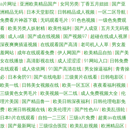
a片网址
|
亚洲欧美精品国产
|
女同另类
|
丁香五月妞妞
|
国产亚
洲精品无码
|
日本天堂影院
|
日韩精品成人视频
|
一区二区导航
|
免费看片神器下载
|
无码观看毛片
|
91色色视频
|
一级色免费观
看
|
欧美另类人妖射精
|
欧美性福利
|
国产人成亚
|
五月天无码视
频
|
成人a级
|
国产成在线视频
|
国产视频97
|
超碰在线成人视屏
|
深夜爽爽插逼视频
|
在线观看国产高清
|
老司机人人草
|
男女羞
羞网站
|
成年在线观看免费
|
伊人网国产
|
欧美精品自拍
|
国产美
女在线播放
|
高清影视在线
|
成人涩涩涩
|
91网站入口
|
日韩免费
在线观看
|
成人依依网
|
91国产高清在线
|
男女操逼福利
|
青青操
必
|
日本肏屄91
|
国产在线电影
|
三级黄片在线看
|
日韩电影区
|
欧美一线
|
日韩美女视频在线
|
欧美一区五区
|
夜夜看福利视频
|
三级黄色女男毛片
|
欧美视频一区二线
|
成人免费视频大全
|
伦
理片美国
|
国产精品鲁一
|
欧美日韩深夜福利
|
日韩伦理电影免
费
|
欧洲日韩视频在钱
|
欧美伦理片
|
国产性色AV
|
欧美乱强轮
|
日本h片在线观看
|
自拍一二三区
|
三级a片免费
|
超黄av在线播
放
|
国产最新网址
|
三级综合医院
|
欧美乱欲视频
|
欧洲精品区
|