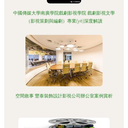
中國傳媒大學南廣學院戲劇影視學院 戲劇影視文學
（影視策劃與編劇）專業(yè)深度解讀
空間敘事 豐泰裝飾設計影視公司辦公室案例賞析