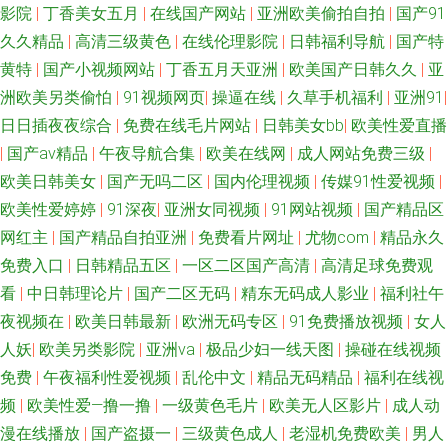
影院
|
丁香美女五月
|
在线国产网站
|
亚洲欧美偷拍自拍
|
国产91
久久 91白丝免费在线观看 黄色苍库 91福利淫导航 男人天堂色91N 国产玖玖
久久精品
|
高清三级黄色
|
在线伦理影院
|
日韩福利导航
|
国产特
精品 91传媒在线免费看 九一干逼视频 在线不卡a 亚洲骚逼网 女同拉拉 91社
黄特
|
国产小视频网站
|
丁香五月天亚洲
|
欧美国产日韩久久
|
亚
洲欧美另类偷怕
|
91视频网页
|
操逼在线
|
久草手机福利
|
亚洲91
|
永久入口 蜜桃视频免费在线观看 91另类精品日韩欧美 激情啪啪在线观看91
日日插夜夜综合
|
免费在线毛片网站
|
日韩美女bb
|
欧美性爱直播
|
国产aⅴ精品
|
午夜导航合集
|
欧美在线网
|
成人网站免费三级
|
91你懂的在线 欧美最新精品一区 avv在线 探花在线播放 99超碰在线天堂 色
欧美日韩美女
|
国产无吗二区
|
国内伦理视频
|
传媒91性爱视频
|
欧美性爱婷婷
|
91深夜
|
亚洲女同视频
|
91网站视频
|
国产精品区
戒wwwwwww 91在线艹精品 欧美牛b叉视频 福利涩91 91成人一级片 日韩不
网红主
|
国产精品自拍亚洲
|
免费看片网址
|
尤物com
|
精品永久
免费入口
|
日韩精品五区
|
一区二区国产高清
|
高清足球免费观
卡在线乱码人妻 国产精品91福利视频 91强奸 亚洲精品五月婷婷 国产91系列
看
|
中日韩理论片
|
国产二区无码
|
精东无码成人影业
|
福利社午
在线播放 影音先锋AV成人片 人人操人人 91字幕中文视频 91色摸 久久一久
夜视频在
|
欧美日韩最新
|
欧洲无码专区
|
91免费播放视频
|
女人
人妖
|
欧美另类影院
|
亚洲va
|
极品少妇一线天图
|
操碰在线视频
久一久久 91免费观看视频 久久精品看久久 91豆花吃瓜视频 久久精品一级毛
免费
|
午夜福利性爱视频
|
乱伦中文
|
精品无码精品
|
福利在线视
频
|
欧美性爱—撸一撸
|
一级黄色毛片
|
欧美无人区影片
|
成人动
国产欧美精 91porn九色蝌蚪 丰满少妇一区二区 有码导航 蜜桃999AV线 91社
漫在线播放
|
国产盗摄一
|
三级黄色成人
|
老湿机免费欧美
|
男人