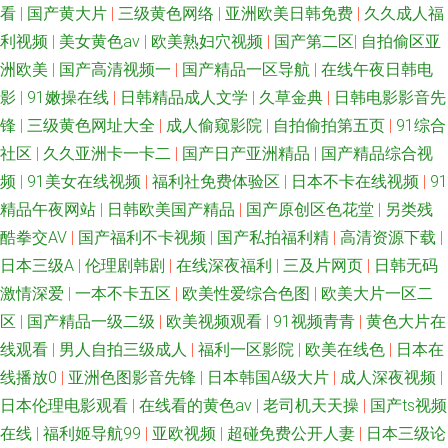
看
|
国产黄大片
|
三级黄色网络
|
亚洲欧美日韩免费
|
久久成人福
利视频
|
美女黄色av
|
欧美熟妇穴视频
|
国产第二区
|
自拍偷区亚
洲欧美
|
国产高清视频一
|
国产精品一区导航
|
在线午夜日韩电
影
|
91嫩操在线
|
日韩精品成人文学
|
久草金典
|
日韩电影影音先
锋
|
三级黄色网址大全
|
成人偷窥影院
|
自拍偷拍第五页
|
91综合
社区
|
久久亚洲卡一卡二
|
国产日产亚洲精品
|
国产精品综合视
频
|
91美女在线视频
|
福利社免费体验区
|
日本不卡在线视频
|
91
精品午夜网站
|
日韩欧美国产精品
|
国产原创区色花堂
|
另类残
酷拳交AV
|
国产福利不卡视频
|
国产私拍福利精
|
高清资源下载
|
日本三级A
|
伦理剧韩剧
|
在线深夜福利
|
三及片网页
|
日韩无码
激情深爱
|
一本不卡五区
|
欧美性爱综合色图
|
欧美大片一区二
区
|
国产精品一级二级
|
欧美视频观看
|
91视频青青
|
黄色大片在
线观看
|
男人自拍三级成人
|
福利一区影院
|
欧美在线色
|
日本在
线播放0
|
亚洲色图影音先锋
|
日本韩国A级大片
|
成人深夜视频
|
日本伦理电影观看
|
在线看的黄色av
|
老司机天天操
|
国产ts视频
在线
|
福利姬导航99
|
亚欧视频
|
超碰免费公开人妻
|
日本三级论