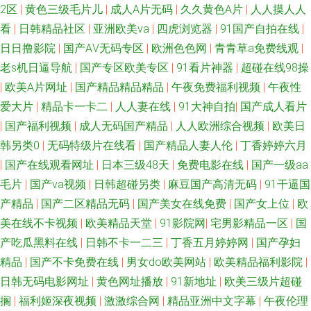
2区
|
黄色三级毛片儿
|
成人A片无码
|
久久黄色A片
|
人人摸人人
坛视频 91探花国产综合在线 伊人焦久伦理在线 国产91丝袜 色色日b电影天
看
|
日韩精品社区
|
亚洲欧美va
|
四虎浏览器
|
91国产自拍在线
|
堂 91视频人人做97 91视频在线观看网址 色色啪啪91 97亚州色图 日韩人妻
日日撸影院
|
国产AⅤ无码专区
|
欧洲色色网
|
青青草a免费线观
|
老s机日逼导航
|
国产专区欧美专区
|
91看片神器
|
超碰在线98操
无码98福利 91少妇啪啪婷婷超碰 男女啪啪免费网站91 91疯狂高潮对白合集
|
欧美A片网址
|
国产精品精品精品
|
午夜免费福利视频
|
午夜性
爱大片
|
精品卡一卡二
|
人人妻在线
|
91大神自拍
|
国产成人看片
91福利影视 久久九九综合 尤物视频网 大香蕉AV片 久久婷婷欧美性爱 91福
|
国产福利视频
|
成人无码国产精品
|
人人欧洲综合视频
|
欧美日
韩另类0
|
无码特级片在线看
|
国产精品人妻人伦
|
丁香婷婷六月
利在线视频观看 国产一二三四 91豆花精品 国产精品自拍一区 91花探 欧美强
|
国产在线观看网址
|
日本三级48天
|
免费电影在线
|
国产一级aa
毛片
|
国产va视频
|
日韩超碰另类
|
麻豆国产高清无码
|
91干逼国
奸第5页 91九色熟女露脸 老湿机午夜剧场 91n女在线 丁香在线一区二区三区
产精品
|
国产二区精品无码
|
国产美女在线免费
|
国产女上位
|
欧
色婷亚洲网站 丁香婷婷乱鲁 91免费在线观看网站 人人操b 91影音先锋图片
美在线不卡视频
|
欧美精品天堂
|
91影院网
|
宅男影精品一区
|
国
产吃瓜黑料在线
|
日韩不卡一二三
|
丁香五月婷婷网
|
国产孕妇
资源 婷婷激情性 白浆二区欧美 婷婷五月先锋影音 91狼友紧急 国产自线在拍
精品
|
国产不卡免费在线
|
男女do欧美网站
|
欧美精品福利影院
|
日韩无码电影网址
|
黄色网址播放
|
91新地址
|
欧美三级片超碰
夜福利第一区日韩 九一免费看片 91传媒在线观看 91福利在线导航 国产网站
搁
|
福利姬深夜视频
|
激激综合网
|
精品亚洲中文字幕
|
午夜伦理