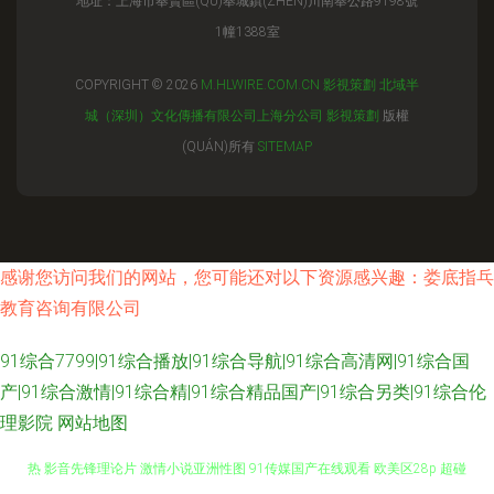
地址：上海市奉賢區(QŪ)奉城鎮(ZHÈN)川南奉公路9198號
1幢1388室
COPYRIGHT © 2026
M.HLWIRE.COM.CN
影視策劃
北域半
城（深圳）文化傳播有限公司上海分公司
影視策劃
版權
(QUÁN)所有
SITEMAP
感谢您访问我们的网站，您可能还对以下资源感兴趣：娄底指乓
教育咨询有限公司
91综合7799|91综合播放|91综合导航|91综合高清网|91综合国
产|91综合激情|91综合精|91综合精品国产|91综合另类|91综合伦
理影院
网站地图