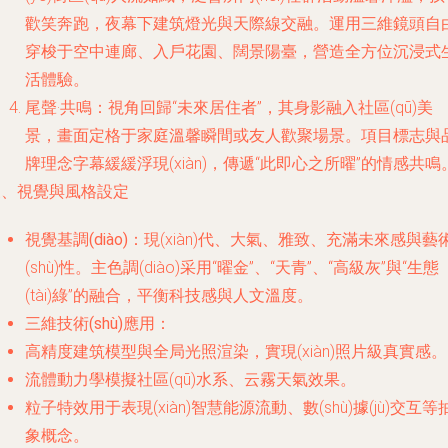
歡笑奔跑，夜幕下建筑燈光與天際線交融。運用三維鏡頭自
穿梭于空中連廊、入戶花園、闊景陽臺，營造全方位沉浸式
活體驗。
尾聲·共鳴：視角回歸“未來居住者”，其身影融入社區(qū)美
景，畫面定格于家庭溫馨瞬間或友人歡聚場景。項目標志與
牌理念字幕緩緩浮現(xiàn)，傳遞“此即心之所曜”的情感共鳴
三、視覺與風格設定
視覺基調(diào)
：現(xiàn)代、大氣、雅致、充滿未來感與藝
(shù)性。主色調(diào)采用“曜金”、“天青”、“高級灰”與“生態
(tài)綠”的融合，平衡科技感與人文溫度。
三維技術(shù)應用
：
高精度建筑模型與全局光照渲染，實現(xiàn)照片級真實感。
流體動力學模擬社區(qū)水系、云霧天氣效果。
粒子特效用于表現(xiàn)智慧能源流動、數(shù)據(jù)交互等
象概念。