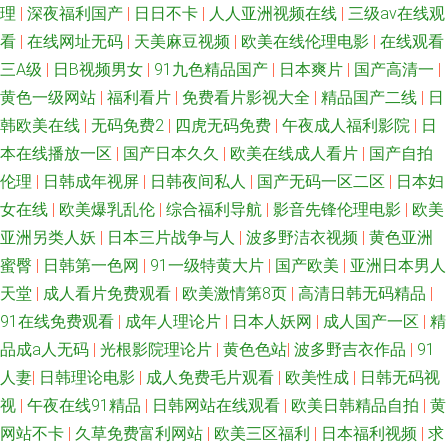
理
|
深夜福利国产
|
日日不卡
|
人人亚洲视频在线
|
三级av在线观
看
|
在线网址无码
|
天美麻豆视频
|
欧美在线伦理电影
|
在线观看
三A级
|
日B视频男女
|
91九色精品国产
|
日本爽片
|
国产高清一
|
黄色一级网站
|
福利看片
|
免费看片影视大全
|
精品国产二线
|
日
韩欧美在线
|
无码免费2
|
四虎无码免费
|
午夜成人福利影院
|
日
本在线播放一区
|
国产日本久久
|
欧美在线成人看片
|
国产自拍
伦理
|
日韩成年视屏
|
日韩夜间私人
|
国产无码一区二区
|
日本妇
女在线
|
欧美爆乳乱伦
|
综合福利导航
|
影音先锋伦理电影
|
欧美
亚洲另类人妖
|
日本三片战争与人
|
波多野洁衣视频
|
黄色亚洲
蜜臀
|
日韩第一色网
|
91一级特黄大片
|
国产欧美
|
亚洲日本男人
天堂
|
成人看片免费观看
|
欧美激情第8页
|
高清日韩无码精品
|
91在线免费观看
|
成年人理论片
|
日本人妖网
|
成人国产一区
|
精
品成a人无码
|
光根影院理论片
|
黄色色站
|
波多野吉衣作品
|
91
人妻
|
日韩理论电影
|
成人免费毛片观看
|
欧美性成
|
日韩无码视
视
|
午夜在线91精品
|
日韩网站在线观看
|
欧美日韩精品自拍
|
黄
网站不卡
|
久草免费富利网站
|
欧美三区福利
|
日本福利视频
|
求