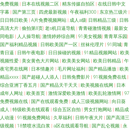
免费视频
|
日本在线视频二区
|
精东传媒自拍区
|
在线日韩中文
字幕
|
国产第三页
|
四虎最新视频
|
午夜福利300
|
东京热三级片
|
日日韩日欧美
|
A片免费视频网站
|
成人a级
|
日韩精品三级
|
日韩
高清大片
|
偷拍第8页
|
老s机日逼导航
|
青青碰激情视频
|
最新女
同电影
|
人人操导航
|
激情婷婷综合网
|
91美女视频
|
青青草乐园
|
国产福利精品视频
|
日韩欧美国产一区
|
丝袜伦理片
|
91同城
|
青
青日逼
|
日韩午夜电影
|
日日操碰的视频
|
91精品视频网站
|
欧美
视频性爱
|
美女黄色大片网站
|
欧美美女网站
|
欧美日韩精品
|
午
夜宅男在线网
|
日本情趣片
|
毛片网址福利
|
国产精品播放
|
欧美
精品xxxx
|
国产超碰人人添人
|
日韩免费影片
|
91视频免费在线
|
综合亚洲丁香五月
|
国产精品天干天天
|
欧美视频在线网
|
日本
成年人网址
|
欧美首页
|
激情深爱欧美激情
|
欧美乱轮激情网
|
97
免费视频在线
|
国产在线观看免费
|
成人三级视频网站
|
向日葵
成人
|
特级欧美在线观看
|
综合五区自拍
|
男女打炮网站
|
精品成
人动漫
|
91视频免费网站
|
久草福利
|
日韩午夜大片
|
国产高清三
级视频
|
18禁喷水流白浆
|
a区在线观看导航
|
国产乱仑视频
|
永