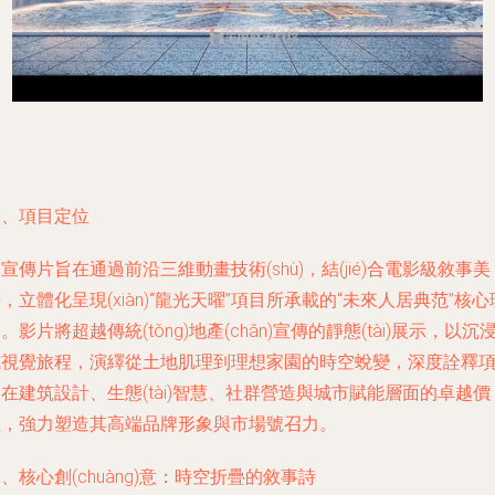
一、項目定位
宣傳片旨在通過前沿三維動畫技術(shù)，結(jié)合電影級敘事美
，立體化呈現(xiàn)“龍光天曜”項目所承載的“未來人居典范”核心
。影片將超越傳統(tǒng)地產(chǎn)宣傳的靜態(tài)展示，以沉
式視覺旅程，演繹從土地肌理到理想家園的時空蛻變，深度詮釋
在建筑設計、生態(tài)智慧、社群營造與城市賦能層面的卓越價
值，強力塑造其高端品牌形象與市場號召力。
、核心創(chuàng)意：時空折疊的敘事詩