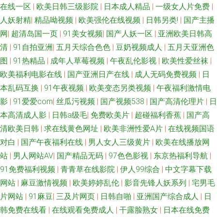
在线一区
|
欧美日韩三级影院
|
日本成人精品
|
一级女人片免费
|
人妖射精
|
精品呦视频
|
欧美强伦在线视频
|
日韩另类!
|
国产主播
网
|
超清岛国一页
|
91美女视频
|
国产人妖一区
|
亚洲欧美日韩高
清
|
91自拍亚洲
|
五月天综合色色
|
豆奶视频成人
|
五月天亚洲色
图
|
91热精品
|
成年人草莓视频
|
午夜乱伦影视
|
欧美性爱丝袜
|
欧美福利电影在线
|
国产亚洲日产在线
|
成人无码免费视频
|
日
本乱码互换
|
91午夜视频
|
欧美变态另类视频
|
午夜福利激情电
影
|
91爱爱com
|
丝瓜污视频
|
国产视频538
|
国产高清伦理片
|
日
本高清成人影
|
日韩a级毛
|
免费欧美片
|
超碰福利香蕉
|
国产高
清欧美日韩
|
求在线黄色网址
|
欧美非洲性爱A片
|
在线视频国语
对白
|
国产午夜福利在线
|
男人女人三级黄片
|
欧美在线播放网
站
|
男人网站AV
|
国产精品无码
|
97色色影视
|
东京热福利导航
|
91免费福利视频
|
青青草在线影院
|
伊人99综合
|
中文字幕下载
网站
|
麻豆激情视频
|
欧美婷婷乱伦
|
影音先锋人妖系列
|
宅男毛
片网站
|
91麻豆
|
三及片网页
|
日韩自啪
|
亚洲国产综合成人
|
日
韩免费在线看
|
在线观看免费成人
|
干露脸熟女
|
日本在线免费