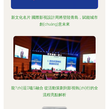
新文化名片 國際影視設計周將登陸青島，賦能城市
創(chuàng)意未來
龍?zhí)逗嗑S融合 從活動策劃到影視執(zhí)行的全
流程亮點解析