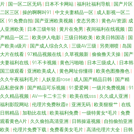
片
|
国一区二区无码
|
日本不卡网站
|
福利社福利导航
|
国产片区
看成人版
二区三区
|
操的啊啊叫91
|
中文夫妻精品一区
|
成人影视一区二
区
|
91免费自拍
|
国产亚洲欧美视频
|
变态另类3
|
黄色AV资源
|
成
人亚洲欧美
|
日本三级年轻
|
黄片在免男
|
夜间福利在线视频
|
囯
产精品一区二
|
欧美伊人电影
|
三级日韩欧美
|
欧美日韩国语
|
国
产欧美a级片
|
国产成人综合久久
|
三级AV三级
|
另类潮喷
|
岛国
大片在线看
|
97精品视频在线
|
久草视频新
|
偷偷撸天天操
|
国产
夫妻福利在线
|
91不卡视频
|
黄色污啪啪
|
日本三级成人
|
日本韩
国三级观看
|
亚洲欧美成人
|
黄色网址你懂得
|
欧美色图撸撸色
|
久久午夜福利毛片
|
人妖皇后rose
|
成人国产精品日韩
|
国产精
品私密保养
|
国产精品可乐视频
|
91爱爱网
|
一级片免费视频
|
91
久久精品视频
|
AV一卡二卡三卡
|
欧美在线sss
|
久久成人亚洲
|
福利影院网站
|
伦理片免费秋霞e
|
亚洲无码
|
欧美狠狠艹
|
在线
日韩精品
|
加勒比在线
|
欧美福利免费
|
一级特黄女*毛片
|
免费
观看黄色A片
|
久久偷拍高清亚洲
|
日韩操逼视频
|
自拍偷拍亚洲
欧美
|
伦理片免费下载
|
免费看美女毛片
|
高清伦理片大全
|
日韩