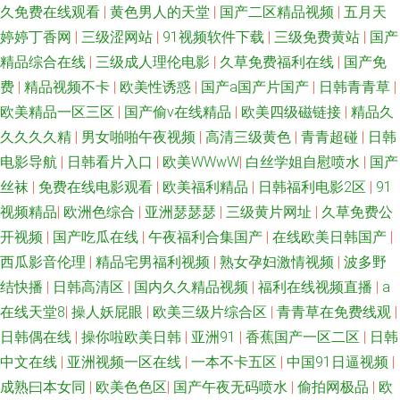
久免费在线观看
|
黄色男人的天堂
|
国产二区精品视频
|
五月天
婷婷丁香网
|
三级涩网站
|
91视频软件下载
|
三级免费黄站
|
国产
精品综合在线
|
三级成人理伦电影
|
久草免费福利在线
|
国产免
费
|
精品视频不卡
|
欧美性诱惑
|
国产a国产片国产
|
日韩青青草
|
欧美精品一区三区
|
国产偷v在线精品
|
欧美四级磁链接
|
精品久
久久久久精
|
男女啪啪午夜视频
|
高清三级黄色
|
青青超碰
|
日韩
电影导航
|
日韩看片入口
|
欧美WWwW
|
白丝学姐自慰喷水
|
国产
丝袜
|
免费在线电影观看
|
欧美福利精品
|
日韩福利电影2区
|
91
视频精品
|
欧洲色综合
|
亚洲瑟瑟瑟
|
三级黄片网址
|
久草免费公
开视频
|
国产吃瓜在线
|
午夜福利合集国产
|
在线欧美日韩国产
|
西瓜影音伦理
|
精品宅男福利视频
|
熟女孕妇激情视频
|
波多野
结快播
|
日韩高清区
|
国内久久精品视频
|
福利在线视频直播
|
a
在线天堂8
|
操人妖屁眼
|
欧美三级片综合区
|
青青草在免费线观
|
日韩偶在线
|
操你啦欧美日韩
|
亚洲91
|
香蕉国产一区二区
|
日韩
中文在线
|
亚洲视频一区在线
|
一本不卡五区
|
中国91日逼视频
|
成熟曰本女同
|
欧美色色区
|
国产午夜无码喷水
|
偷拍网极品
|
欧