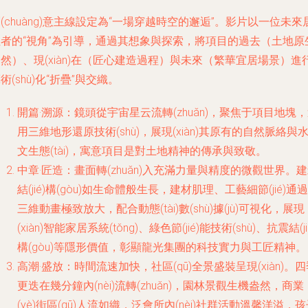
(chuàng)意主線設定為“一場穿越時空的邂逅”。影片以一位未來
住者的“視角”為引導，通過其想象與探索，將項目的過去（土地原
然）、現(xiàn)在（匠心建造過程）與未來（繁華宜居場景）進
術(shù)化“折疊”與交織。
開篇·溯源：鏡頭從宇宙星云流轉(zhuǎn)，聚焦于項目地塊
用三維地形還原技術(shù)，展現(xiàn)其原有的自然脈絡與
文生態(tài)，寓意項目是對土地精神的傳承與致敬。
中章·匠造：畫面轉(zhuǎn)入充滿力量與精度的微觀世界。
結(jié)構(gòu)如生命體般生長，建材肌理、工藝細節(jié)通過
三維動畫極致放大，配合動態(tài)數(shù)據(jù)可視化，展現
(xiàn)智能家居系統(tǒng)、綠色節(jié)能技術(shù)、抗震結(ji
構(gòu)等隱形價值，彰顯龍光集團的科技實力與工匠精神。
高潮·盛放：時間流速加快，社區(qū)全景盛裝呈現(xiàn)。
更迭在幾分鐘內(nèi)流轉(zhuǎn)，園林景觀生機盎然，商業
(yè)街區(qū)人流如織，泛會所內(nèi)社群活動溫馨洋溢，