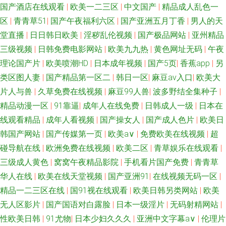
国产酒店在线观看
|
欧美一二三区
|
中文国产
|
精品成人乱色一
区
|
青青草51
|
国产午夜福利六区
|
国产亚洲五月丁香
|
男人的天
堂直播
|
日日韩日欧美
|
淫秽乱伦视频
|
国产极品网站
|
亚州精品
三级视频
|
日韩免费电影网站
|
欧美九九热
|
黄色网址无码
|
午夜
理论国产片
|
欧美喷潮HD
|
日本成年视频
|
国产5页
|
香蕉app
|
另
类区图人妻
|
国产精品第一区二
|
韩日一区
|
麻豆av入口
|
欧美大
片人与兽
|
久草免费在线视频
|
麻豆99人兽
|
波多野结全集种子
|
精品动漫一区
|
91靠逼
|
成年人在线免费
|
日韩成人一级
|
日本在
线观看精品
|
成年人看视频
|
国产操女人
|
国产成人色片
|
欧美日
韩国产网站
|
国产传媒第一页
|
欧美a∨
|
免费欧美在线视频
|
超
碰导航在线
|
欧洲免费在线视频
|
欧美二区
|
青草娱乐在线观看
|
三级成人黄色
|
窝窝午夜精品影院
|
手机看片国产免费
|
青青草
华人在线
|
欧美在线天堂视频
|
国产亚洲91
|
在线视频无码一区
|
精品一二三区在线
|
国91视在线观看
|
欧美日韩另类网站
|
欧美
无人区影片
|
国产国语对白露脸
|
日本一级淫片
|
无码射精网站
|
性欧美日韩
|
91尤物
|
日本少妇久久久
|
亚洲中文字幕a∨
|
伦理片