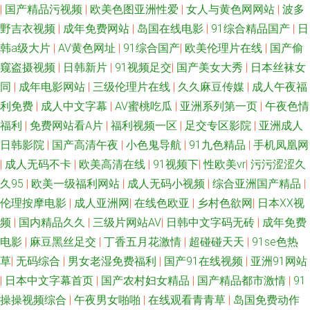
|
国产精品污视频
|
欧美色图亚洲性爱
|
女人与黄色网网站
|
波多
区 影音先锋久久资源 国产精品一区 91TV高清 韩国午夜理论 久久中文天堂网
野吉衣视频
|
成年免费网站
|
岛国在线电影
|
91综合精品国产
|
日
韩a级大片
|
AV黄色网址
|
91综合国产
|
欧美伦理片在线
|
国产偷
成人天堂av 91免费网址 深爱五月激情网 国产一区户外9 91C视频资源在线
窥盗摄视频
|
日韩新片
|
91视频足交
|
国产美女大秀
|
日本丝袜女
极品五月花综合 91看片成人免费在线 91黄色电影院 亚洲国产三级片之网站
同
|
成年电影网站
|
三级伦理片在线
|
久久麻豆传媒
|
成人午夜福
利免费
|
成人中文字幕
|
AV蜜桃吃瓜
|
亚洲系列第一页
|
午夜色情
国产久久九九 91足交视频在线观看 91国产黑丝原创亚洲 欧美日韩大香蕉在
福利
|
免费网站看A片
|
福利视频一区
|
足交专区影院
|
亚洲成人
日韩影院
|
国产高清午夜
|
小色鬼导航
|
91九色精品
|
手机凤凰网
线 AV之家 亚洲欧美日韩国产 国产精品国偷在线观看 国产豆花在线操 91猫先
|
成人无码不卡
|
欧美高清在线
|
91视频下
|
性欧美vr
|
污污涩涩久
久95
|
欧美一级福利网站
|
成人无码小视频
|
综合亚洲国产精品
|
生欧美精品 在线国内精品 玖玖偷拍网 91人人艹逼 欧美亚洲天堂网 av日韩高
伦理按摩电影
|
成人亚洲网
|
在线色欧亚
|
乡村色欲网
|
日本ⅩⅩ视
频
|
国内精品久久
|
三级片网站AV
|
日韩中文字码无砖
|
成年免费
清在线 91在線免費看片 91晚间福利社 亚洲色悠综合 久久激情毛片 91天堂
电影
|
麻豆黑丝足交
|
丁香五月花激情
|
超碰碰天天
|
91se色热
网在线 欧美一级在线 91探花遇到极品 探花肏屄视频 大香蕉999 中文字幕海
草
|
无码综合
|
男女老湿免费福利
|
国产91在线视频
|
亚洲91网站
|
日本中文字幕首页
|
国产农村妇女精品
|
国产精品都市激情
|
91
角 女同片免费网站 91肏在线免费观看 成人福利在线视频观看 91传媒在线观
操操视频综合
|
午夜男女啪啪
|
在线观看青青草
|
岛国免费动作