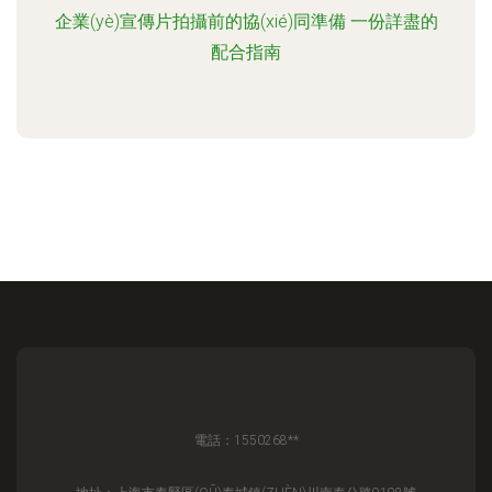
企業(yè)宣傳片拍攝前的協(xié)同準備 一份詳盡的
配合指南
電話：1550268**