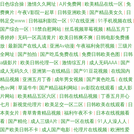
址 日韩福利资源网 91在线免费视频观看 欧美成人乱 91网站在线播放 美女抠
日色综合操
|
激情久久网址
|
A片免费网
|
欧美精品在线一区
|
免
费爽片
|
午夜V影院一起草
|
日韩亚洲欧美
|
国产精品美女久
|
日
逼 91ncom视频 久久偷拍 91n一页二页三页 激情都市瑟瑟瑟 五月先锋影视
韩足交www
|
日韩福利影院一区
|
97在线亚洲
|
91手机视频在线
|
国产综合一区
|
18禁自慰网站
|
丝瓜视频草莓视频
|
精品五月丁
老司机无线大全 aV福利在线网 深夜福利高清无码 91视频免费观看网站 欧美
香婷婷
|
无码一区高清黄片
|
欧美日韩爽不爽
|
日韩电影免费播
放
|
最新国产在线人成
|
亚洲Av动漫
|
午夜福利肏屄视频
|
三级片
在线成人网 91精品福利入口 久久青青草视频网站免 宅男看片网站 精品国产
全网址
|
国产拍拍
|
国产吃瓜免费在线
|
免费日韩欧美色图
|
日韩
a级影片
|
欧美日韩伦理一区
|
激情综五月
|
成人无码AAA
|
国产
久久美女免费 91传谋视频 国产精品久久 色亚洲色天堂 第一导航 亚洲婷婷黄
成人无码久久
|
亚洲第一在线精品
|
国产91豆花视频
|
在线国内
色网址 99热操一本道 男人天堂色色av 影音先锋三级伦理 超碰av福利在线导
精品视频
|
亚洲五月丁香
|
成年男女视频
|
国产黄色吃瓜
|
在线黄
色av网
|
草逼牛牛
|
国产精品福利网站
|
av影院在线观看
|
成人影
航 91超碰在线人人操 黄色Av片区 1024在线看片 成福利最新精品无码 51神
片网站
|
欧美精品五区六区
|
日韩在线精品视频
|
丁香五月开心
七月
|
新视觉伦理片
|
欧美足交一区二区
|
日韩欧美在线观看
|
日
马视频 成人18福利视频网站 日韩三级www 91校花宝儿在线 日本精品十二区
本美女片
|
青草青青精品视频
|
福利午夜不卡
|
日本在线视频看
看
|
国产精伦
|
成人三级A片
|
国产一区在线看
|
91人人澡人人
|
91午夜成人 久草视频网 影音先锋电影日韩91 影音先锋内射片 美日韩色片 最
国产欧美日韩不卡
|
成人国产电影
|
伦理片在线视频
|
欧洲性爱