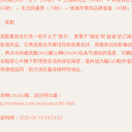
60秒）→ 生活與盛景（70秒）→ 情感升華與品牌落版（40秒
六、策劃
策劃案旨在打造一部不止于“展示”、更重于“感染”與“啟迪”的三
畫影視作品。它將是龍光天曜項目的視覺史詩，用最前沿的影像
，將冰冷的建筑數(shù)據(jù)轉(zhuǎn)化為可感知的溫度、可觸
在觀眾心中種下對理想生活的深切渴望，最終強力驅(qū)動市場
知與價值認同，助力項目贏得標桿性地位。
若轉(zhuǎn)載，請注明出處：
tp://m.hlwire.com.cn/product/81.html
新時間：2026-06-18 04:53:53