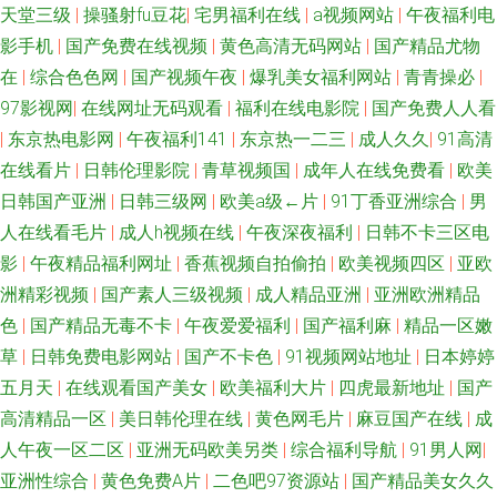
天堂三级
|
操骚射fu豆花
|
宅男福利在线
|
a视频网站
|
午夜福利电
在线电影 精品丝袜黑丝在线观看 91爱爱在线影院 国内精品久久98 99中文字
影手机
|
国产免费在线视频
|
黄色高清无码网站
|
国产精品尤物
在
|
综合色色网
|
国产视频午夜
|
爆乳美女福利网站
|
青青操必
|
幕在线视频 91com男女操 久久人妻精品 91玉足性爱福利影视足交 日韩成人
97影视网
|
在线网址无码观看
|
福利在线电影院
|
国产免费人人看
网站欧美网站 91伊久 日韩成人久久 久久手机视频免费精品 俺去啦俺去撸 超
|
东京热电影网
|
午夜福利141
|
东京热一二三
|
成人久久
|
91高清
在线看片
|
日韩伦理影院
|
青草视频国
|
成年人在线免费看
|
欧美
碰人人91 影视先锋av一区 ts性爱视频网站 五月天婷婷不卡 福利国产91 91福
日韩国产亚洲
|
日韩三级网
|
欧美a级←片
|
91丁香亚洲综合
|
男
人在线看毛片
|
成人h视频在线
|
午夜深夜福利
|
日韩不卡三区电
利视屏免费试看 91www看黄色软件 国产自怕AV网址 三级片网址91v
影
|
午夜精品福利网址
|
香蕉视频自拍偷拍
|
欧美视频四区
|
亚欧
洲精彩视频
|
国产素人三级视频
|
成人精品亚洲
|
亚洲欧洲精品
www91尤物 1024人妻QV 国产人妻精品 中日韩传媒一区 狠狠操最新地址 91
色
|
国产精品无毒不卡
|
午夜爱爱福利
|
国产福利麻
|
精品一区嫩
社区论坛在线 男女做爱视频18 三级久久视频 韩国色片在线 操碰在线视频
草
|
日韩免费电影网站
|
国产不卡色
|
91视频网站地址
|
日本婷婷
五月天
|
在线观看国产美女
|
欧美福利大片
|
四虎最新地址
|
国产
95av 天堂色豆花555 超碰爱99 婷婷五月天资源站 成人一级片 新不卡的av在
高清精品一区
|
美日韩伦理在线
|
黄色网毛片
|
麻豆国产在线
|
成
人午夜一区二区
|
亚洲无码欧美另类
|
综合福利导航
|
91男人网
|
线网站 伪娘91 久草福利资源站 AV午夜在线 一级片秋霞黄色网 国产图片23
亚洲性综合
|
黄色免费A片
|
二色吧97资源站
|
国产精品美女久久