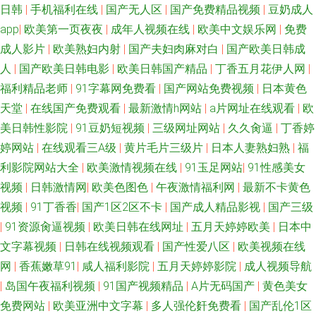
日韩
|
手机福利在线
|
国产无人区
|
国产免费精品视频
|
豆奶成人
新色悠悠久久色 狠狠美乳插 香蕉视频下载黄 国产精品成人一区二区 影音先
app
|
欧美第一页夜夜
|
成年人视频在线
|
欧美中文娱乐网
|
免费
锋欧美爱情 大香蕉亚洲 一级片秋霞黄色网 国产91日本精品 51视频在线观看
成人影片
|
欧美熟妇内射
|
国产夫妇肉麻对白
|
国产欧美日韩成
人
|
国产欧美日韩电影
|
欧美日韩国产精品
|
丁香五月花伊人网
|
国产91视频网 91极品福利 欧美精品网页 91n在线网页免费 国产第五区 婷婷
福利精品老师
|
91字幕网免费看
|
国产网站免费视频
|
日本黄色
天堂
|
在线国产免费观看
|
最新激情h网站
|
a片网址在线观看
|
欧
超碰91 福利网址 婷婷色免费福利导航 豆花视频成人社区入口 色妞干网免费
美日韩性影院
|
91豆奶短视频
|
三级网址网站
|
久久肏逼
|
丁香婷
婷网站
|
在线观看三A级
|
黄片毛片三级片
|
日本人妻熟妇熟
|
福
视频网站 大香蕉论坛 色精品国产 91社区色情网站 久久精美视频 91秀秀 青
利影院网站大全
|
欧美激情视频在线
|
91玉足网站
|
91性感美女
草激情网 91视频播放精品 九一传媒影视传媒 伊人大久久AV 91福利微拍导航
视频
|
日韩激情网
|
欧美色图色
|
午夜激情福利网
|
最新不卡黄色
视频
|
91丁香香
|
国产1区2区不卡
|
国产成人精品影视
|
国产三级
久久中文字幕懂色网 91shiping在线 成人春色影视在线 香蕉色导航 操精品大
|
91资源肏逼视频
|
欧美日韩在线网址
|
五月天婷婷欧美
|
日本中
文字幕视频
|
日韩在线视频观看
|
国产性爱八区
|
欧美视频在线
姐 熟妇人妻精品一区二区 大香蕉伊重 91Av福利入口 69国产精品久久 91人
网
|
香蕉嫩草91
|
咸人福利影院
|
五月天婷婷影院
|
成人视频导航
|
岛国午夜福利视频
|
91国产视频精品
|
A片无码国产
|
黄色美女
妻黑丝观看 日本男人天堂网 波多野洁依无码 少妇肏屄视频 AV韩片 青娱乐论
免费网站
|
欧美亚洲中文字幕
|
多人强伦姧免费看
|
国产乱伦1区