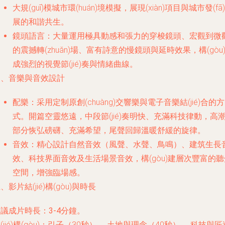
大規(guī)模城市環(huán)境模擬，展現(xiàn)項目與城市發(fā)
展的和諧共生。
鏡頭語言
：大量運用極具動感和張力的穿梭鏡頭、宏觀到微
的震撼轉(zhuǎn)場、富有詩意的慢鏡頭與延時效果，構(gòu
成強烈的視覺節(jié)奏與情緒曲線。
四、音樂與音效設計
配樂
：采用定制原創(chuàng)交響樂與電子音樂結(jié)合的方
式。開篇空靈悠遠，中段節(jié)奏明快、充滿科技律動，高
部分恢弘磅礴、充滿希望，尾聲回歸溫暖舒緩的旋律。
音效
：精心設計自然音效（風聲、水聲、鳥鳴）、建筑生長
效、科技界面音效及生活場景音效，構(gòu)建層次豐富的聽
空間，增強臨場感。
、影片結(jié)構(gòu)與時長
建議成片時長：
3-4分鐘
。
(jié)構(gòu)：引子（30秒）→ 土地與理念（40秒）→ 科技與匠