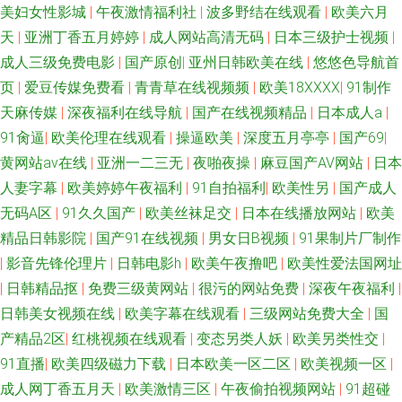
美妇女性影城
|
午夜激情福利社
|
波多野结在线观看
|
欧美六月
天
|
亚洲丁香五月婷婷
|
成人网站高清无码
|
日本三级护士视频
|
成人三级免费电影
|
国产原创
|
亚州日韩欧美在线
|
悠悠色导航首
页
|
爱豆传媒免费看
|
青青草在线视频频
|
欧美18XXXX
|
91制作
天麻传媒
|
深夜福利在线导航
|
国产在线视频精品
|
日本成人a
|
91肏逼
|
欧美伦理在线观看
|
操逼欧美
|
深度五月亭亭
|
国产69
|
黄网站av在线
|
亚洲一二三无
|
夜啪夜操
|
麻豆国产AV网站
|
日本
人妻字幕
|
欧美婷婷午夜福利
|
91自拍福利
|
欧美性另
|
国产成人
无码A区
|
91久久国产
|
欧美丝袜足交
|
日本在线播放网站
|
欧美
精品日韩影院
|
国产91在线视频
|
男女日B视频
|
91果制片厂制作
|
影音先锋伦理片
|
日韩电影h
|
欧美午夜撸吧
|
欧美性爱法国网址
|
日韩精品抠
|
免费三级黄网站
|
很污的网站免费
|
深夜午夜福利
|
日韩美女视频在线
|
欧美字幕在线观看
|
三级网站免费大全
|
国
产精品2区
|
红桃视频在线观看
|
变态另类人妖
|
欧美另类性交
|
91直播
|
欧美四级磁力下载
|
日本欧美一区二区
|
欧美视频一区
|
成人网丁香五月天
|
欧美激情三区
|
午夜偷拍视频网站
|
91超碰